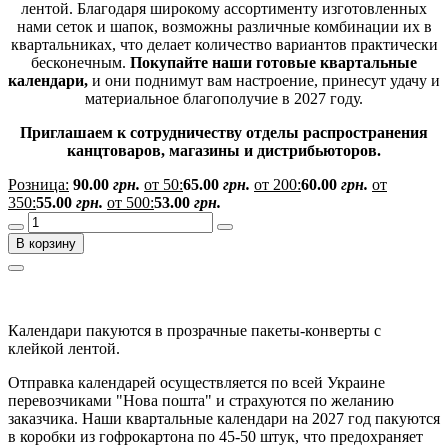
лентой. Благодаря широкому ассортименту изготовленных
нами сеток и шапок, возможны различные комбинации их в
квартальниках, что делает количество вариантов практически
бесконечным.
Покупайте наши готовые квартальные
календари,
и они поднимут вам настроение, принесут удачу и
материальное благополучие в 2027 году.
Приглашаем к сотрудничеству отделы распространения
канцтоваров, магазины и дистрибьюторов.
Розница:
90.00
грн.
от 50:
65.00
грн.
от 200:
60.00
грн.
от
350:
55.00
грн.
от 500:
53.00
грн.
В корзину
Календари пакуются в прозрачные пакеты-конверты с
клейкой лентой.
Отправка календарей осуществляется по всей Украине
перевозчиками "Нова пошта" и страхуются по желанию
заказчика. Наши квартальные календари на 2027 год пакуются
в коробки из гофрокартона по 45-50 штук, что предохраняет