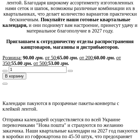
лентой. Благодаря широкому ассортименту изготовленных
нами сеток и шапок, возможны различные комбинации их в
квартальниках, что делает количество вариантов практически
бесконечным.
Покупайте наши готовые квартальные
календари,
и они поднимут вам настроение, принесут удачу и
материальное благополучие в 2027 году.
Приглашаем к сотрудничеству отделы распространения
канцтоваров, магазины и дистрибьюторов.
Розница:
90.00
грн.
от 50:
65.00
грн.
от 200:
60.00
грн.
от
350:
55.00
грн.
от 500:
53.00
грн.
В корзину
Календари пакуются в прозрачные пакеты-конверты с
клейкой лентой.
Отправка календарей осуществляется по всей Украине
перевозчиками "Нова пошта" и страхуются по желанию
заказчика. Наши квартальные календари на 2027 год пакуются
в коробки из гофрокартона по 45-50 штук, что предохраняет