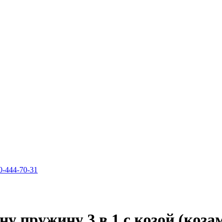
0-444-70-31
у пружину 3 в 1 с козой (козам