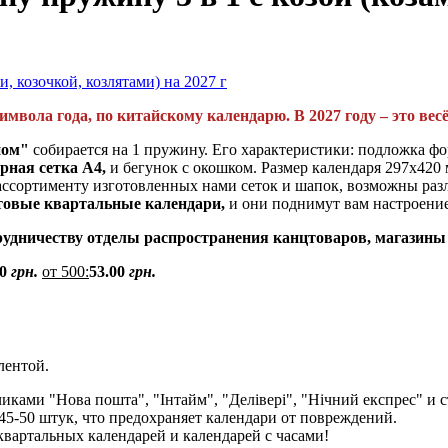
имвола года, по китайскому календарю. В 2027 году –
это вес
ном"
собирается на 1 пружину. Его характеристики: подложка фор
рная сетка А4,
и бегунок с окошком. Размер календаря 297х420
ассортименту изготовленных нами сеток и шапок, возможны раз
товые квартальные календари,
и они поднимут вам настроение,
удничеству отделы распространения канцтоваров, магазины
0
грн.
от 500:
53.00
грн.
лентой.
иками "Нова пошта", "Інтайм", "Делівері", "Нічний експрес" и
 45-50 штук, что предохраняет календари от повреждений.
квартальных календарей и календарей с часами!