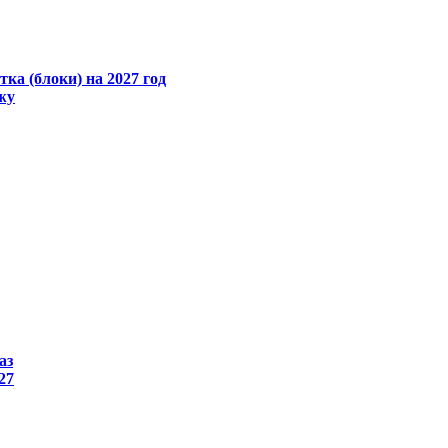
ка (блоки) на 2027 год
жу
аз
27