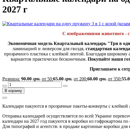
2027 г
С изображениями животного - с
Экономичная модель Квартальный календарь "Три в од
ламинацией и люверсом для гвоздя,
стандартная календа
прозрачного пластика с клейкой лентой. Благодаря широкому 
вариантов практически бесконечным.
Покупайте наши го
Приглашаем к сотр
Розница:
90.00
грн.
от 50:
65.00
грн.
от 200:
60.00
грн.
от 350:
55.0
В корзину
Календари пакуются в прозрачные пакеты-конверты с клейкой 
Отправка календарей осуществляется по всей Украине перевозч
календари на 2027 год пакуются в коробки из гофрокартона по
Для типографий и агентств: в продаже картонные коробки для 