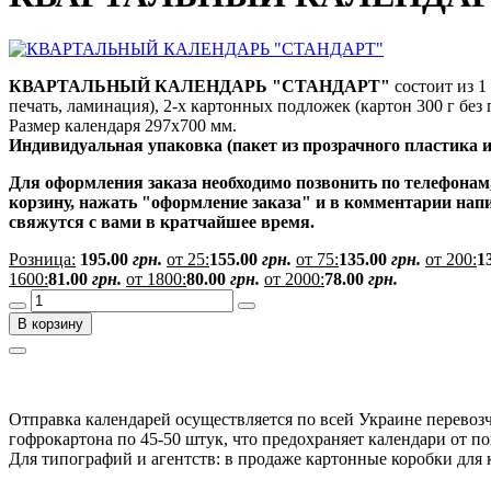
КВАРТАЛЬНЫЙ КАЛЕНДАРЬ "СТАНДАРТ"
состоит из 1
печать, ламинация), 2-х картонных подложек (картон 300 г без
Размер календаря 297х700 мм.
Индивидуальная упаковка (пакет из прозрачного пластика ил
Для оформления заказа необходимо позвонить по телефонам,
корзину, нажать "оформление заказа" и в комментарии нап
свяжутся с вами в кратчайшее время.
Розница:
195.00
грн.
от 25:
155.00
грн.
от 75:
135.00
грн.
от 200:
1
1600:
81.00
грн.
от 1800:
80.00
грн.
от 2000:
78.00
грн.
В корзину
Отправка календарей осуществляется по всей Украине перевоз
гофрокартона по 45-50 штук, что предохраняет календари от п
Для типографий и агентств: в продаже картонные коробки для 