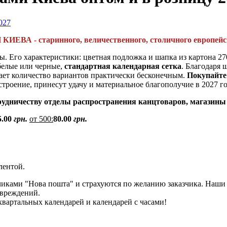
ИЕВА - старинного, величественного, столичного европейс
. Его характеристики: цветная подложка и шапка из картона 270
белые или черные,
стандартная календарная сетка
. Благодаря 
ает количество вариантов практически бесконечным.
Покупайте
строение, принесут удачу и материальное благополучие в 2027 го
удничеству отделы распространения канцтоваров, магазины
5.00
грн.
от 500:
80.00
грн.
лентой.
чиками "Нова пошта" и страхуются по желанию заказчика. Наши 
овреждений.
квартальных календарей и календарей с часами!