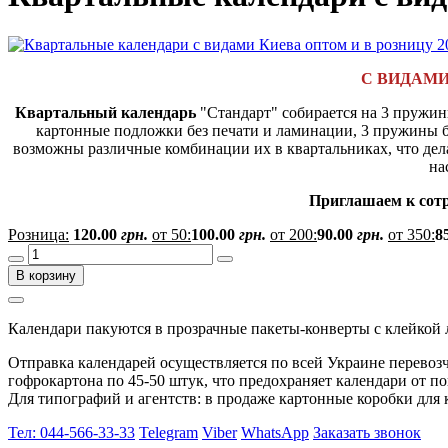
С ВИДАМИ К
Квартальный календарь
"Стандарт" собирается на 3 пружины
картонные подложки без печати и ламинации, 3 пружины 
возможны различные комбинации их в квартальниках, что дел
на
Приглашаем к сотр
Розница:
120.00
грн.
от 50:
100.00
грн.
от 200:
90.00
грн.
от 350:
8
В корзину
Календари пакуются в прозрачные пакеты-конверты с клейкой 
Отправка календарей осуществляется по всей Украине перевоз
гофрокартона по 45-50 штук, что предохраняет календари от п
Для типографий и агентств: в продаже картонные коробки для 
Тел: 044-566-33-33
Telegram
Viber
WhatsApp
Заказать звонок