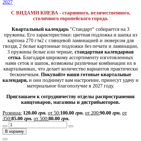
С ВИДАМИ КИЕВА - старинного, величественного,
столичного европейского города
.
Квартальный календарь
"Стандарт" собирается на 3
пружины. Его характеристики: цветная подложка и шапка из
картона 270 г/м2 с глянцевой ламинацией и люверсом для
гвоздя, 2 белые картонные подложки без печати и ламинации,
3 пружины белые или черные,
стандартная календарная
сетка
. Благодаря широкому ассортименту изготовленных
нами сеток и шапок, возможны различные комбинации их в
квартальниках, что делает количество вариантов практически
бесконечным.
Покупайте наши готовые квартальные
календари,
и они поднимут вам настроение, принесут удачу и
материальное благополучие в 2027 году.
Приглашаем к сотрудничеству отделы распространения
канцтоваров, магазины и дистрибьюторов.
Розница:
120.00
грн.
от 50:
100.00
грн.
от 200:
90.00
грн.
от
350:
85.00
грн.
от 500:
80.00
грн.
В корзину