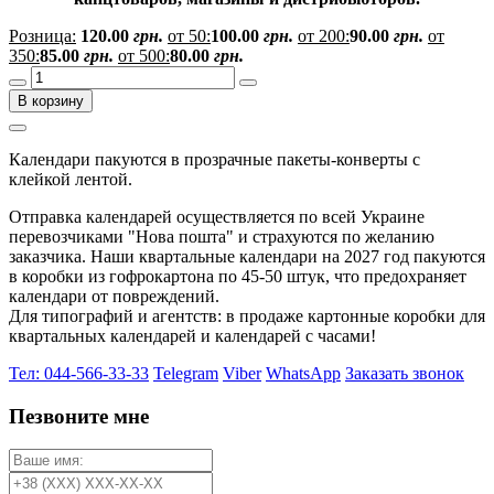
Розница:
120.00
грн.
от 50:
100.00
грн.
от 200:
90.00
грн.
от
350:
85.00
грн.
от 500:
80.00
грн.
В корзину
Календари пакуются в прозрачные пакеты-конверты с
клейкой лентой.
Отправка календарей осуществляется по всей Украине
перевозчиками "Нова пошта" и страхуются по желанию
заказчика. Наши квартальные календари на 2027 год пакуются
в коробки из гофрокартона по 45-50 штук, что предохраняет
календари от повреждений.
Для типографий и агентств: в продаже картонные коробки для
квартальных календарей и календарей с часами!
Тел: 044-566-33-33
Telegram
Viber
WhatsApp
Заказать звонок
Пезвоните мне