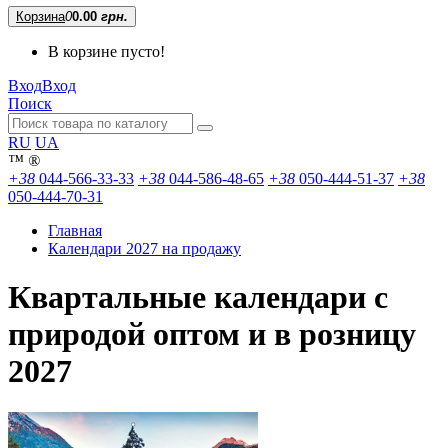
Корзина
0
0.00
грн.
В корзине пусто!
Вход
Вход
Поиск
RU
UA
™
®
+38
044-566-33-33
+38
044-586-48-65
+38
050-444-51-37
+38
050-444-70-31
Главная
Календари 2027 на продажу
Квартальные календари с
природой оптом и в розницу
2027