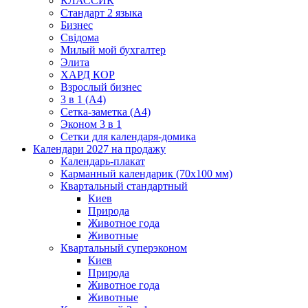
КЛАССИК
Стандарт 2 языка
Бизнес
Свідома
Милый мой бухгалтер
Элита
ХАРД КОР
Взрослый бизнес
3 в 1 (А4)
Сетка-заметка (А4)
Эконом 3 в 1
Сетки для календаря-домика
Календари 2027 на продажу
Календарь-плакат
Карманный календарик (70х100 мм)
Квартальный стандартный
Киев
Природа
Животное года
Животные
Квартальный суперэконом
Киев
Природа
Животное года
Животные