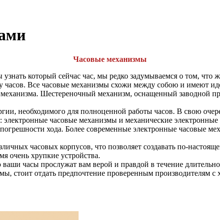
сами
Часовые механизмы
знать который сейчас час, мы редко задумываемся о том, что же
ту часов. Все часовые механизмы схожи между собою и имеют и
о механизма. Шестереночный механизм, оснащенный заводной пр
ргии, необходимого для полноценной работы часов. В свою очер
а: электронные часовые механизмы и механические электронны
 погрешности хода. Более современные электронные часовые мех
личных часовых корпусов, что позволяет создавать по-настояще
мя очень хрупкие устройства.
 ваши часы прослужат вам верой и правдой в течение длительно
змы, стоит отдать предпочтение проверенным производителям с