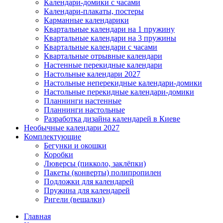
Календари-домики с часами
Календари-плакаты, постеры
Карманные календарики
Квартальные календари на 1 пружину
Квартальные календари на 3 пружины
Квартальные календари с часами
Квартальные отрывные календари
Настенные перекидные календари
Настольные календари 2027
Настольные неперекидные календари-домики
Настольные перекидные календари-домики
Планнинги настенные
Планнинги настольные
Разработка дизайна календарей в Киеве
Необычные календари 2027
Комплектующие
Бегунки и окошки
Коробки
Люверсы (пикколо, заклёпки)
Пакеты (конверты) полипропилен
Подложки для календарей
Пружина для календарей
Ригели (вешалки)
Главная