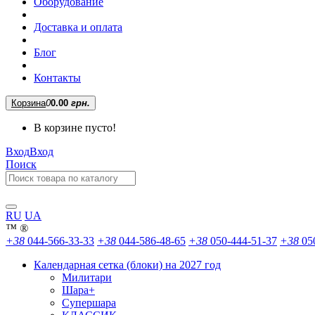
Оборудование
Доставка и оплата
Блог
Контакты
Корзина
0
0.00
грн.
В корзине пусто!
Вход
Вход
Поиск
RU
UA
™
®
+38
044-566-33-33
+38
044-586-48-65
+38
050-444-51-37
+38
05
Календарная сетка (блоки) на 2027 год
Милитари
Шара+
Супершара