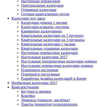
Настенный перекидной
Оригинальные календари
Отрывные календари
Готовые квартальники оптом
Календари под заказ
Календари-домики с часами
Календари-плакаты, постеры
Карманные календарики
Квартальные календари на 1 пружину
Квартальные календари на 3 пружины
Квартальные календари с часами
Квартальные отрывные календари
Настенные перекидные календари
Настольные календари 2027
Настольные неперекидные календари-домики
Настольные перекидные календари-домики
Планнинги настенные
Планнинги настольные
Разработка дизайна календарей в Киеве
Необычные календари 2027
Комплектующие
Бегунки и окошки
Коробки
Люверсы (пикколо, заклёпки)
Пакеты (конверты) полипропилен