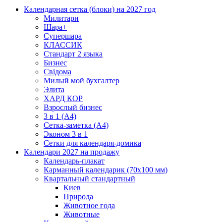
Календарная сетка (блоки) на 2027 год
Милитари
Шара+
Супершара
КЛАССИК
Стандарт 2 языка
Бизнес
Свідома
Милый мой бухгалтер
Элита
ХАРД КОР
Взрослый бизнес
3 в 1 (А4)
Сетка-заметка (А4)
Эконом 3 в 1
Сетки для календаря-домика
Календари 2027 на продажу
Календарь-плакат
Карманный календарик (70х100 мм)
Квартальный стандартный
Киев
Природа
Животное года
Животные