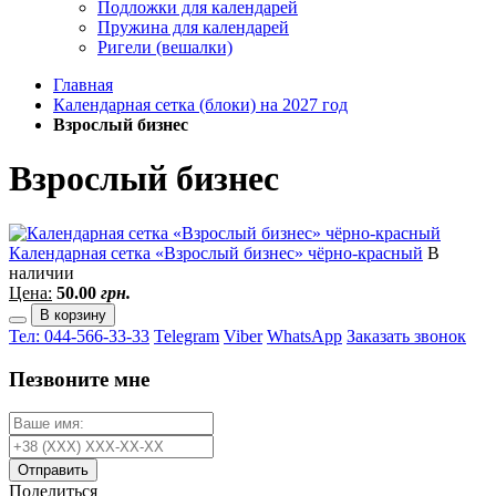
Подложки для календарей
Пружина для календарей
Ригели (вешалки)
Главная
Календарная сетка (блоки) на 2027 год
Взрослый бизнес
Взрослый бизнес
Календарная сетка «Взрослый бизнес» чёрно-красный
В
наличии
Цена:
50.00
грн.
В корзину
Тел: 044-566-33-33
Telegram
Viber
WhatsApp
Заказать звонок
Пезвоните мне
Отправить
Поделиться