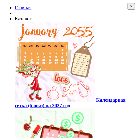
×
Главная
Каталог
Календарная
сетка (блоки) на 2027 год