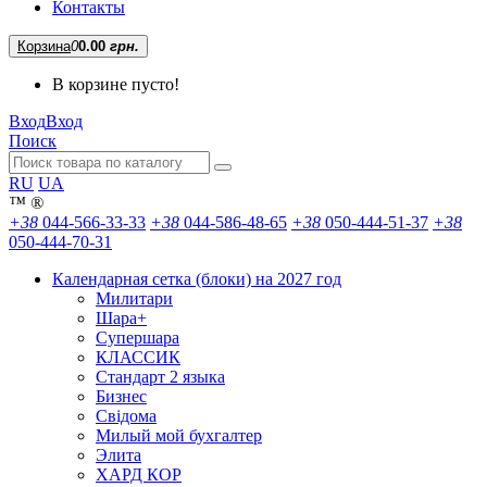
Контакты
Корзина
0
0.00
грн.
В корзине пусто!
Вход
Вход
Поиск
RU
UA
™
®
+38
044-566-33-33
+38
044-586-48-65
+38
050-444-51-37
+38
050-444-70-31
Календарная сетка (блоки) на 2027 год
Милитари
Шара+
Супершара
КЛАССИК
Стандарт 2 языка
Бизнес
Свідома
Милый мой бухгалтер
Элита
ХАРД КОР