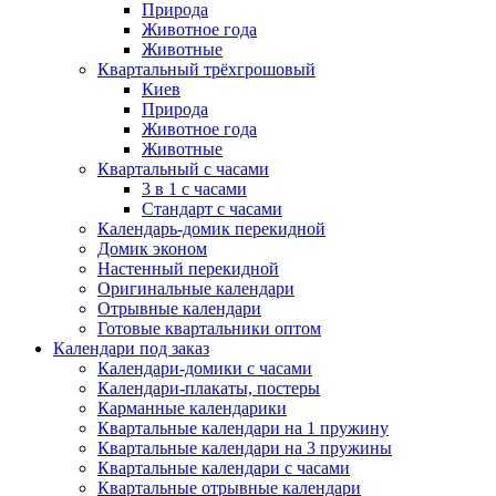
Природа
Животное года
Животные
Квартальный трёхгрошовый
Киев
Природа
Животное года
Животные
Квартальный с часами
3 в 1 с часами
Стандарт с часами
Календарь-домик перекидной
Домик эконом
Настенный перекидной
Оригинальные календари
Отрывные календари
Готовые квартальники оптом
Календари под заказ
Календари-домики с часами
Календари-плакаты, постеры
Карманные календарики
Квартальные календари на 1 пружину
Квартальные календари на 3 пружины
Квартальные календари с часами
Квартальные отрывные календари