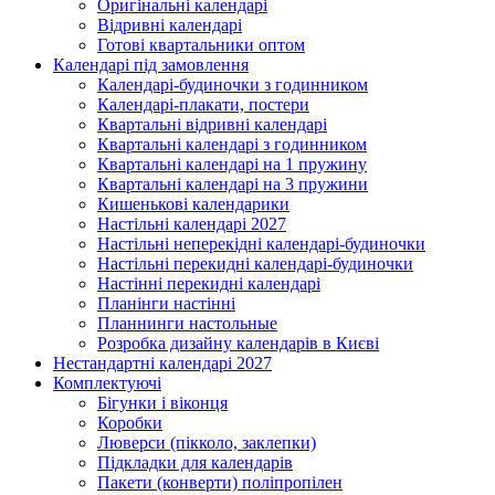
Оригінальні календарі
Відривні календарі
Готові квартальники оптом
Календарі під замовлення
Календарі-будиночки з годинником
Календарі-плакати, постери
Квартальні відривні календарі
Квартальні календарі з годинником
Квартальні календарі на 1 пружину
Квартальні календарі на 3 пружини
Кишенькові календарики
Настільні календарі 2027
Настільні неперекідні календарі-будиночки
Настільні перекидні календарі-будиночки
Настінні перекидні календарі
Планінги настінні
Планнинги настольные
Розробка дизайну календарів в Києві
Нестандартні календарі 2027
Комплектуючі
Бігунки і віконця
Коробки
Люверси (пікколо, заклепки)
Підкладки для календарів
Пакети (конверти) поліпропілен