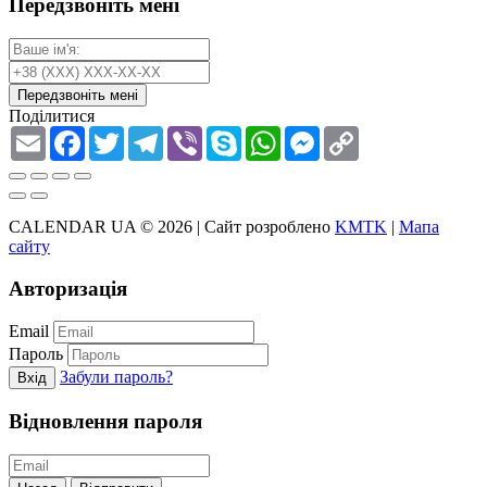
Передзвоніть мені
Передзвоніть мені
Поділитися
Email
Facebook
Twitter
Telegram
Viber
Skype
WhatsApp
Messenger
Copy
Link
CALENDAR UA © 2026 |
Сайт розроблено
KMTK
|
Мапа
сайту
Авторизація
Email
Пароль
Забули пароль?
Вхід
Відновлення пароля