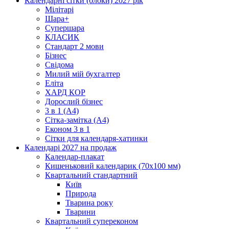
Календарні сітки (блоки) 2027 рік
Мілітарі
Шара+
Супершара
КЛАСИК
Стандарт 2 мови
Бізнес
Свідома
Милий мій бухгалтер
Еліта
ХАРД КОР
Дорослий бізнес
3 в 1 (А4)
Сітка-замітка (А4)
Економ 3 в 1
Сітки для календаря-хатинки
Календарі 2027 на продаж
Календар-плакат
Кишеньковий календарик (70х100 мм)
Квартальний стандартний
Київ
Природа
Тварина року
Тварини
Квартальний супереконом