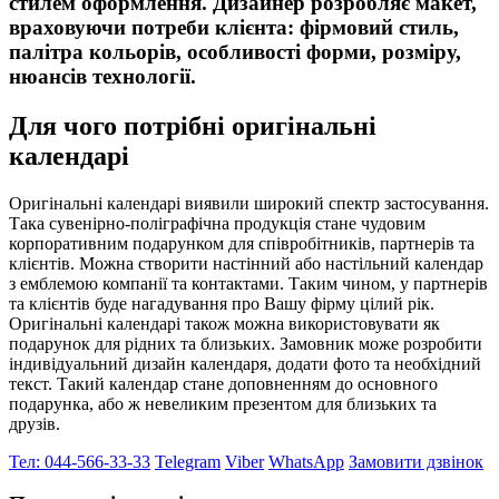
стилем оформлення. Дизайнер розробляє макет,
враховуючи потреби клієнта: фірмовий стиль,
палітра кольорів, особливості форми, розміру,
нюансів технології.
Для чого потрібні оригінальні
календарі
Оригінальні календарі виявили широкий спектр застосування.
Така сувенірно-поліграфічна продукція стане чудовим
корпоративним подарунком для співробітників, партнерів та
клієнтів. Можна створити настінний або настільний календар
з емблемою компанії та контактами. Таким чином, у партнерів
та клієнтів буде нагадування про Вашу фірму цілий рік.
Оригінальні календарі також можна використовувати як
подарунок для рідних та близьких. Замовник може розробити
індивідуальний дизайн календаря, додати фото та необхідний
текст. Такий календар стане доповненням до основного
подарунка, або ж невеликим презентом для близьких та
друзів.
Тел: 044-566-33-33
Telegram
Viber
WhatsApp
Замовити дзвінок