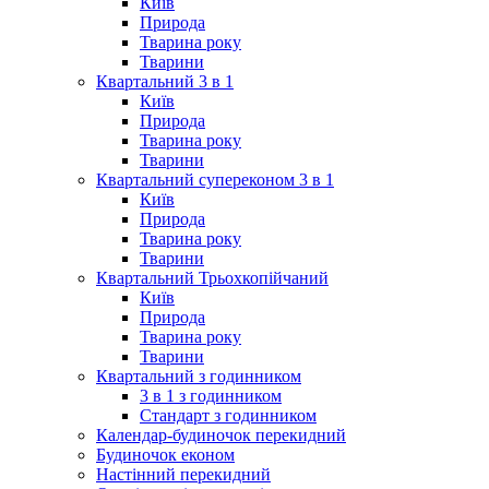
Київ
Природа
Тварина року
Тварини
Квартальний 3 в 1
Київ
Природа
Тварина року
Тварини
Квартальний супереконом 3 в 1
Київ
Природа
Тварина року
Тварини
Квартальний Трьохкопійчаний
Київ
Природа
Тварина року
Тварини
Квартальний з годинником
3 в 1 з годинником
Стандарт з годинником
Календар-будиночок перекидний
Будиночок економ
Настінний перекидний