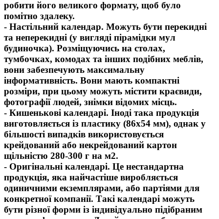
робити його великого формату, щоб було
помітно здалеку.
- ​Настільний календар. Можуть бути перекидні
та неперекидні (у вигляді пірамідки мул
будиночка). Розміщуючись на столах,
тумбочках, комодах та інших подібних меблів,
вони забезпечують максимальну
інформативність. Вони мають компактні
розміри, при цьому можуть містити краєвиди,
фотографії людей, знімки відомих місць.
- Кишенькові календарі. Іноді така продукція
виготовляється із пластику (86х54 мм), однак у
більшості випадків використовується
крейдований або некрейдований картон
щільністю 280-300 г на м2.
- Оригінальні календарі. Це нестандартна
продукція, яка найчастіше виробляється
одиничними екземплярами, або партіями для
конкретної компанії. Такі календарі можуть
бути різної форми із індивідуально підібраним