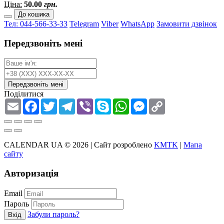
Ціна:
50.00
грн.
До кошика
Тел: 044-566-33-33
Telegram
Viber
WhatsApp
Замовити дзвінок
Передзвоніть мені
Передзвоніть мені
Поділитися
Email
Facebook
Twitter
Telegram
Viber
Skype
WhatsApp
Messenger
Copy
Link
CALENDAR UA © 2026 |
Сайт розроблено
KMTK
|
Мапа
сайту
Авторизація
Email
Пароль
Забули пароль?
Вхід