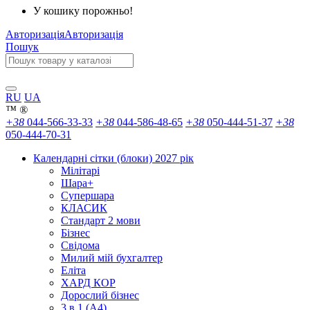
У кошику порожньо!
Авторизація
Авторизація
Пошук
RU
UA
™
®
+38
044-566-33-33
+38
044-586-48-65
+38
050-444-51-37
+38
050-444-70-31
Календарні сітки (блоки) 2027 рік
Мілітарі
Шара+
Супершара
КЛАСИК
Стандарт 2 мови
Бізнес
Свідома
Милий мій бухгалтер
Еліта
ХАРД КОР
Дорослий бізнес
3 в 1 (А4)