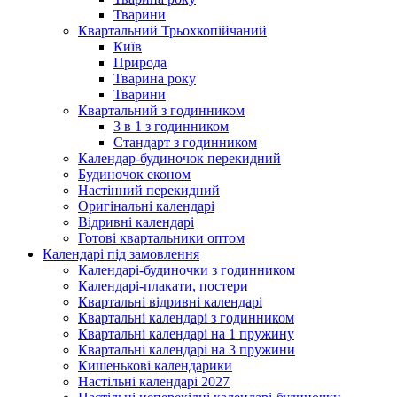
Тварини
Квартальний Трьохкопійчаний
Київ
Природа
Тварина року
Тварини
Квартальний з годинником
3 в 1 з годинником
Стандарт з годинником
Календар-будиночок перекидний
Будиночок економ
Настінний перекидний
Оригінальні календарі
Відривні календарі
Готові квартальники оптом
Календарі під замовлення
Календарі-будиночки з годинником
Календарі-плакати, постери
Квартальні відривні календарі
Квартальні календарі з годинником
Квартальні календарі на 1 пружину
Квартальні календарі на 3 пружини
Кишенькові календарики
Настільні календарі 2027