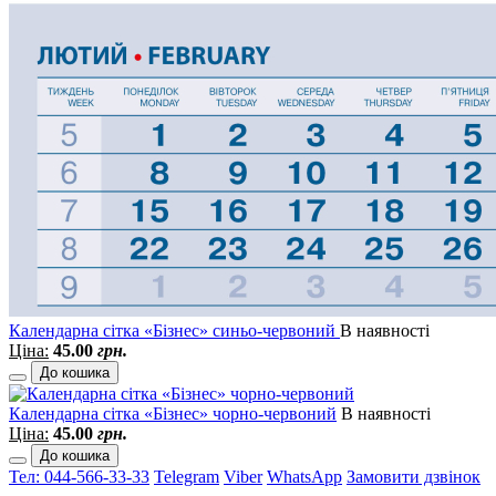
Календарна сітка «Бізнес» синьо-червоний
В наявності
Ціна:
45.00
грн.
До кошика
Календарна сітка «Бізнес» чорно-червоний
В наявності
Ціна:
45.00
грн.
До кошика
Тел: 044-566-33-33
Telegram
Viber
WhatsApp
Замовити дзвінок