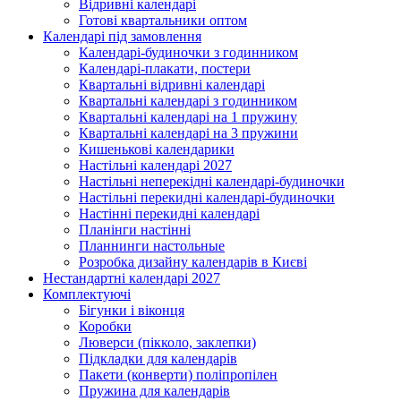
Відривні календарі
Готові квартальники оптом
Календарі під замовлення
Календарі-будиночки з годинником
Календарі-плакати, постери
Квартальні відривні календарі
Квартальні календарі з годинником
Квартальні календарі на 1 пружину
Квартальні календарі на 3 пружини
Кишенькові календарики
Настільні календарі 2027
Настільні неперекідні календарі-будиночки
Настільні перекидні календарі-будиночки
Настінні перекидні календарі
Планінги настінні
Планнинги настольные
Розробка дизайну календарів в Києві
Нестандартні календарі 2027
Комплектуючі
Бігунки і віконця
Коробки
Люверси (пікколо, заклепки)
Підкладки для календарів
Пакети (конверти) поліпропілен
Пружина для календарів