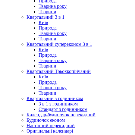
Природа
Тварина року
Тварини
Квартальний 3 в 1
Київ
Природа
Тварина року
Тварини
Квартальний супереконом 3 в 1
Київ
Природа
Тварина року
Тварини
Квартальний Трьохкопійчаний
Київ
Природа
Тварина року
Тварини
Квартальний з годинником
3 в 1 з годинником
Стандарт з годинником
Календар-будиночок перекидний
Будиночок економ
Настінний перекидний
Оригінальні календарі