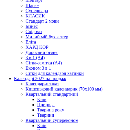
Мілітарі
Шара+
Супершара
КЛАСИК
Стандарт 2 мови
Бізнес
Свідома
Милий мій бухгалтер
Еліта
ХАРД КОР
Дорослий бізнес
3 в 1 (А4)
Сітка-замітка (А4)
Економ 3 в 1
Сітки для календаря-хатинки
Календарі 2027 на продаж
Календар-плакат
Кишеньковий календарик (70х100 мм)
Квартальний стандартний
Київ
Природа
Тварина року
Тварини
Квартальний супереконом
Київ