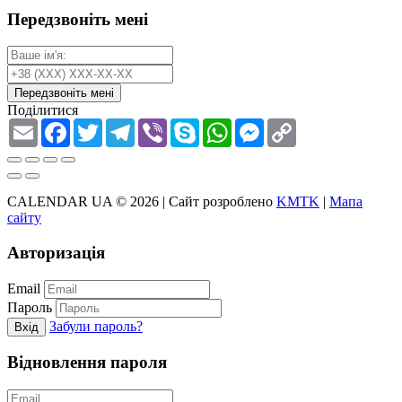
Передзвоніть мені
Передзвоніть мені
Поділитися
Email
Facebook
Twitter
Telegram
Viber
Skype
WhatsApp
Messenger
Copy
Link
CALENDAR UA © 2026 |
Сайт розроблено
KMTK
|
Мапа
сайту
Авторизація
Email
Пароль
Забули пароль?
Вхід
Відновлення пароля