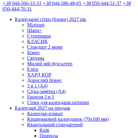
+38
044-566-33-33
+38
044-586-48-65
+38
050-444-51-37
+38
050-444-70-31
Календарні сітки (блоки) 2027 рік
Мілітарі
Шара+
Супершара
КЛАСИК
Стандарт 2 мови
Бізнес
Свідома
Милий мій бухгалтер
Еліта
ХАРД КОР
Дорослий бізнес
3 в 1 (А4)
Сітка-замітка (А4)
Економ 3 в 1
Сітки для календаря-хатинки
Календарі 2027 на продаж
Календар-плакат
Кишеньковий календарик (70х100 мм)
Квартальний стандартний
Київ
Природа