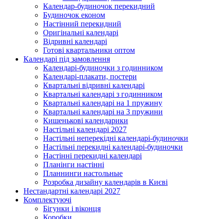
Календар-будиночок перекидний
Будиночок економ
Настінний перекидний
Оригінальні календарі
Відривні календарі
Готові квартальники оптом
Календарі під замовлення
Календарі-будиночки з годинником
Календарі-плакати, постери
Квартальні відривні календарі
Квартальні календарі з годинником
Квартальні календарі на 1 пружину
Квартальні календарі на 3 пружини
Кишенькові календарики
Настільні календарі 2027
Настільні неперекідні календарі-будиночки
Настільні перекидні календарі-будиночки
Настінні перекидні календарі
Планінги настінні
Планнинги настольные
Розробка дизайну календарів в Києві
Нестандартні календарі 2027
Комплектуючі
Бігунки і віконця
Коробки