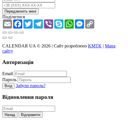
Передзвоніть мені
Поділитися
Email
Facebook
Twitter
Telegram
Viber
Skype
WhatsApp
Messenger
Copy
Link
CALENDAR UA © 2026 |
Сайт розроблено
KMTK
|
Мапа
сайту
Авторизація
Email
Пароль
Забули пароль?
Вхід
Відновлення пароля
Назад
Відправити